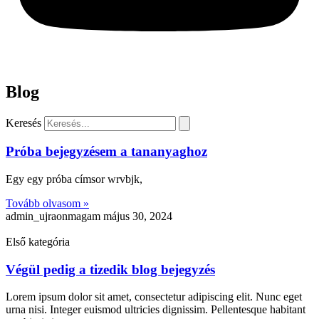
Blog
Keresés
Próba bejegyzésem a tananyaghoz
Egy egy próba címsor wrvbjk,
Tovább olvasom »
admin_ujraonmagam
május 30, 2024
Első kategória
Végül pedig a tizedik blog bejegyzés
Lorem ipsum dolor sit amet, consectetur adipiscing elit. Nunc eget
urna nisi. Integer euismod ultricies dignissim. Pellentesque habitant