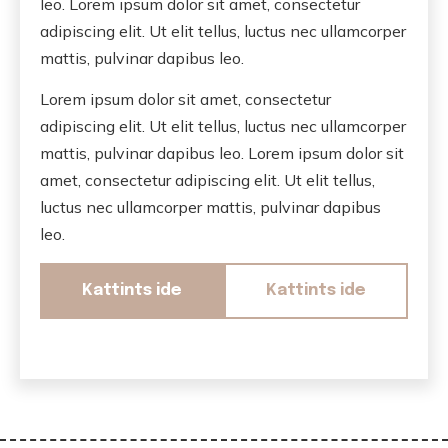
leo. Lorem ipsum dolor sit amet, consectetur
adipiscing elit. Ut elit tellus, luctus nec ullamcorper
mattis, pulvinar dapibus leo.
Lorem ipsum dolor sit amet, consectetur
adipiscing elit. Ut elit tellus, luctus nec ullamcorper
mattis, pulvinar dapibus leo. Lorem ipsum dolor sit
amet, consectetur adipiscing elit. Ut elit tellus,
luctus nec ullamcorper mattis, pulvinar dapibus
leo.
Kattints ide
Kattints ide