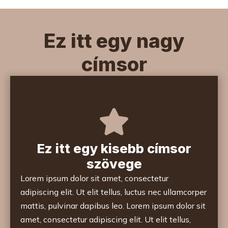
Ez itt egy nagy
címsor
Ez itt egy kisebb címsor
szövege
Lorem ipsum dolor sit amet, consectetur
adipiscing elit. Ut elit tellus, luctus nec ullamcorper
mattis, pulvinar dapibus leo. Lorem ipsum dolor sit
amet, consectetur adipiscing elit. Ut elit tellus,