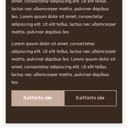
amet, consectetur adipiscing elit. Ut elit tellus,
luctus nec ullamcorper mattis, pulvinar dapibus
leo. Lorem ipsum dolor sit amet, consectetur
adipiscing elit. Ut elit tellus, luctus nec ullamcorper
mattis, pulvinar dapibus leo.
Lorem ipsum dolor sit amet, consectetur
adipiscing elit. Ut elit tellus, luctus nec ullamcorper
mattis, pulvinar dapibus leo. Lorem ipsum dolor sit
amet, consectetur adipiscing elit. Ut elit tellus,
luctus nec ullamcorper mattis, pulvinar dapibus
leo.
Kattints ide
Kattints ide