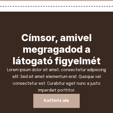
Címsor, amivel
megragadod a
látogató figyelmét
Lorem ipsum dolor sit amet, consectetur adipiscing
elit. Sed sit amet elementum erat. Quisque vel
consectetur est. Curabitur eget nunc a justo
imperdiet porttitor.
Kattints ide