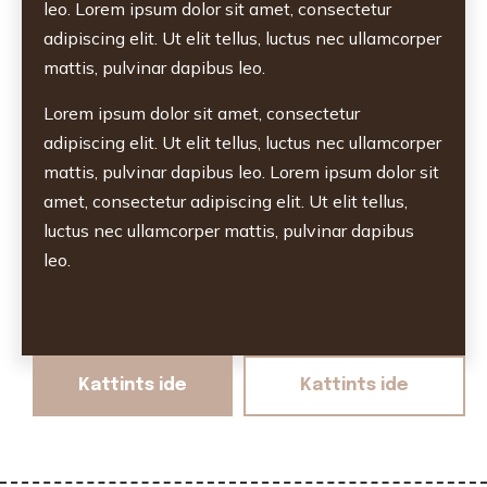
leo. Lorem ipsum dolor sit amet, consectetur
adipiscing elit. Ut elit tellus, luctus nec ullamcorper
mattis, pulvinar dapibus leo.
Lorem ipsum dolor sit amet, consectetur
adipiscing elit. Ut elit tellus, luctus nec ullamcorper
mattis, pulvinar dapibus leo. Lorem ipsum dolor sit
amet, consectetur adipiscing elit. Ut elit tellus,
luctus nec ullamcorper mattis, pulvinar dapibus
leo.
Kattints ide
Kattints ide