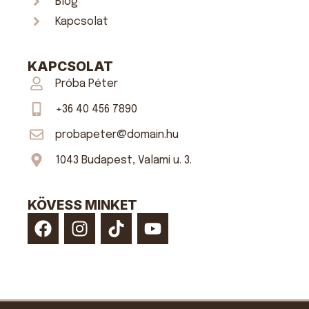
Blog
Kapcsolat
KAPCSOLAT
Próba Péter
+36 40 456 7890
probapeter@domain.hu
1043 Budapest, Valami u. 3.
KÖVESS MINKET