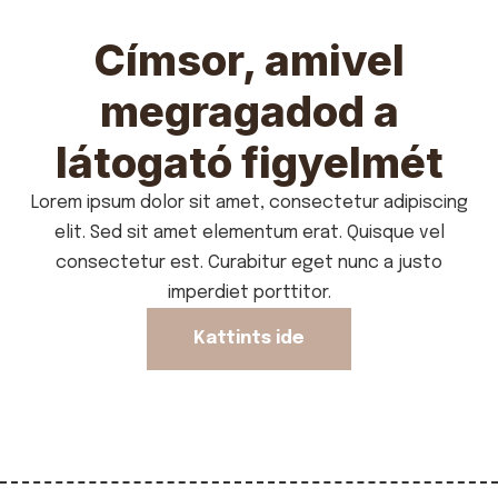
Címsor, amivel
megragadod a
látogató figyelmét
Lorem ipsum dolor sit amet, consectetur adipiscing
elit. Sed sit amet elementum erat. Quisque vel
consectetur est. Curabitur eget nunc a justo
imperdiet porttitor.
Kattints ide