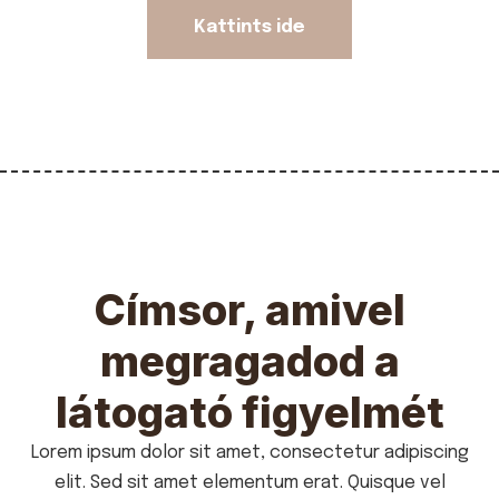
Kattints ide
Címsor, amivel
megragadod a
látogató figyelmét
Lorem ipsum dolor sit amet, consectetur adipiscing
elit. Sed sit amet elementum erat. Quisque vel