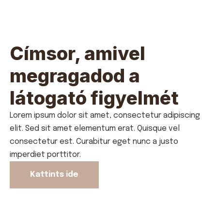
Címsor, amivel
megragadod a
látogató figyelmét
Lorem ipsum dolor sit amet, consectetur adipiscing
elit. Sed sit amet elementum erat. Quisque vel
consectetur est. Curabitur eget nunc a justo
imperdiet porttitor.
Kattints ide