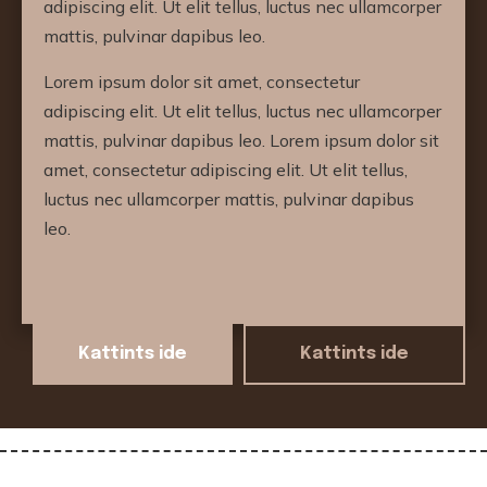
adipiscing elit. Ut elit tellus, luctus nec ullamcorper
mattis, pulvinar dapibus leo.
Lorem ipsum dolor sit amet, consectetur
adipiscing elit. Ut elit tellus, luctus nec ullamcorper
mattis, pulvinar dapibus leo. Lorem ipsum dolor sit
amet, consectetur adipiscing elit. Ut elit tellus,
luctus nec ullamcorper mattis, pulvinar dapibus
leo.
Kattints ide
Kattints ide