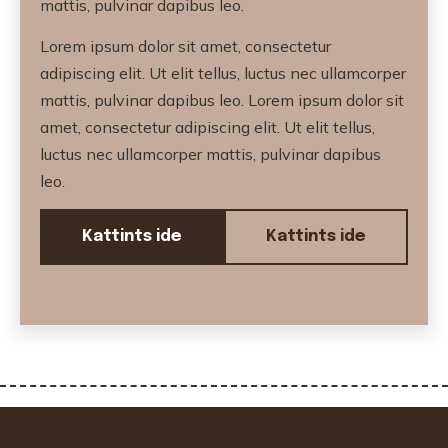
mattis, pulvinar dapibus leo.
Lorem ipsum dolor sit amet, consectetur
adipiscing elit. Ut elit tellus, luctus nec ullamcorper
mattis, pulvinar dapibus leo. Lorem ipsum dolor sit
amet, consectetur adipiscing elit. Ut elit tellus,
luctus nec ullamcorper mattis, pulvinar dapibus
leo.
Kattints ide
Kattints ide