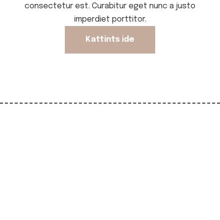
consectetur est. Curabitur eget nunc a justo
imperdiet porttitor.
Kattints ide
Címsor, amivel
megragadod a
látogató figyelmét