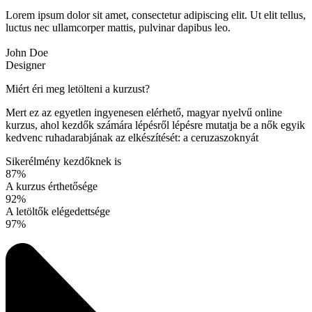
Lorem ipsum dolor sit amet, consectetur adipiscing elit. Ut elit tellus,
luctus nec ullamcorper mattis, pulvinar dapibus leo.
John Doe
Designer
Miért éri meg letölteni a kurzust?
Mert ez az egyetlen ingyenesen elérhető, magyar nyelvű online
kurzus, ahol kezdők számára lépésről lépésre mutatja be a nők egyik
kedvenc ruhadarabjának az elkészítését: a ceruzaszoknyát
Sikerélmény kezdőknek is
87%
A kurzus érthetősége
92%
A letöltők elégedettsége
97%