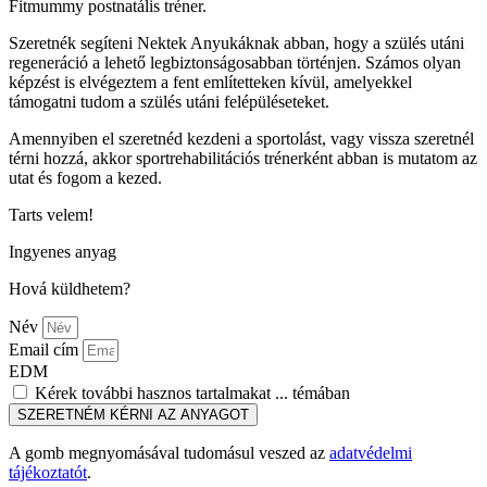
Fitmummy postnatális tréner.
Szeretnék segíteni Nektek Anyukáknak abban, hogy a szülés utáni
regeneráció a lehető legbiztonságosabban történjen.
Számos olyan
képzést is elvégeztem a fent említetteken kívül, amelyekkel
támogatni tudom a szülés utáni felépüléseteket.
Amennyiben el szeretnéd kezdeni a sportolást, vagy vissza szeretnél
térni hozzá, akkor sportrehabilitációs trénerként abban is mutatom az
utat és fogom a kezed.
Tarts velem!
Ingyenes anyag
Hová küldhetem?
Név
Email cím
EDM
Kérek további hasznos tartalmakat ... témában
SZERETNÉM KÉRNI AZ ANYAGOT
A gomb megnyomásával tudomásul veszed az
adatvédelmi
tájékoztatót
.