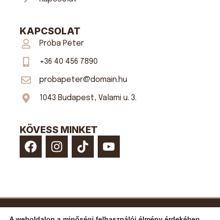
KAPCSOLAT
Próba Péter
+36 40 456 7890
probapeter@domain.hu
1043 Budapest, Valami u. 3.
KÖVESS MINKET
2023 © Minden jog fenntartva!
A weboldalon a minőségi felhasználói élmény érdekében