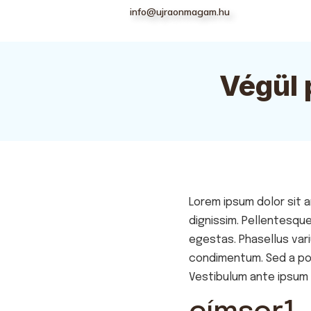
info@ujraonmagam.hu
Végül 
Lorem ipsum dolor sit a
dignissim. Pellentesqu
egestas. Phasellus vari
condimentum. Sed a por
Vestibulum ante ipsum p