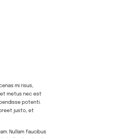
enas mi risus,
 eget metus nec est
pendisse potenti.
oreet justo, et
diam. Nullam faucibus