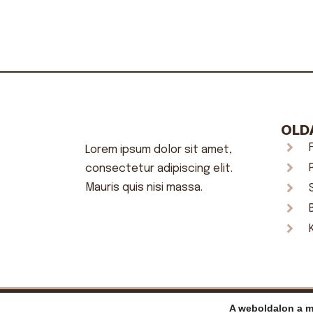
OLD
Lorem ipsum dolor sit amet,
consectetur adipiscing elit.
Mauris quis nisi massa.
A weboldalon a m
2023 © 