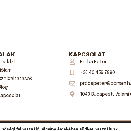
ALAK
KAPCSOLAT
Főoldal
Próba Péter
Rólam
+36 40 456 7890
Szolgáltatások
probapeter@domain.h
Blog
1043 Budapest, Valami u
Kapcsolat
inőségi felhasználói élmény érdekében sütiket használunk.
Minden jog fenntartva!
Adatvédelmi tájékoztató
ÁSZF
Sütik 