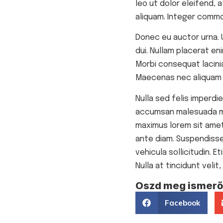
leo ut dolor eleifend, 
aliquam. Integer commo
Donec eu auctor urna. U
dui. Nullam placerat en
Morbi consequat lacinia
Maecenas nec aliquam d
Nulla sed felis imperdi
accumsan malesuada met
maximus lorem sit amet
ante diam. Suspendisse 
vehicula sollicitudin. 
Nulla at tincidunt vel
Oszd meg ismerős
Facebook