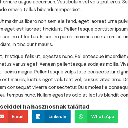
at ornare augue accumsan. Vestibulum vel volutpat eros. Se
do ornare tellus bibendum imperdiet.
t maximus libero non sem eleifend, eget laoreet urna pulvi
im eget est laoreet tincidunt. Pellentesque porttitor ipsum
 sapien ut luctus. In sapien purus, maximus ac rutrum sit am
iam, in tincidunt mauris.
et, tristique felis ut, egestas nunc. Pellentesque imperdie
us varius eget. Aenean pellentesque sodales mollis. Viva
, lacinia magna. Pellentesque vulputate consectetur dignis
est mauris, luctus eget volutpat vel, cursus vitae arcu. Do
Etiam consequat viverra consectetur. Duis molestie consequa
it, eu tempus nunc. Nullam egestas odio at lectus blandit c
eiddel ha hasznosnak találtad
Email
LinkedIn
WhatsApp