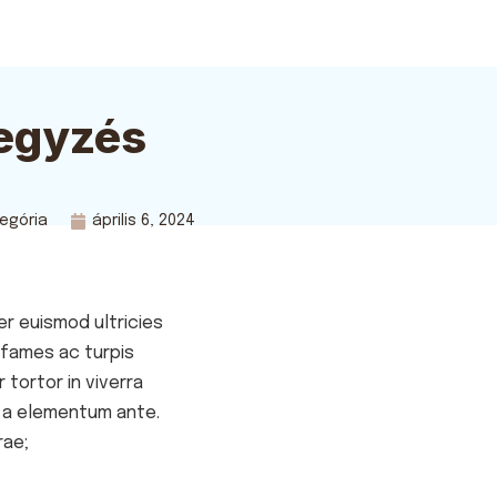
jegyzés
tegória
április 6, 2024
er euismod ultricies
 fames ac turpis
 tortor in viverra
, a elementum ante.
rae;