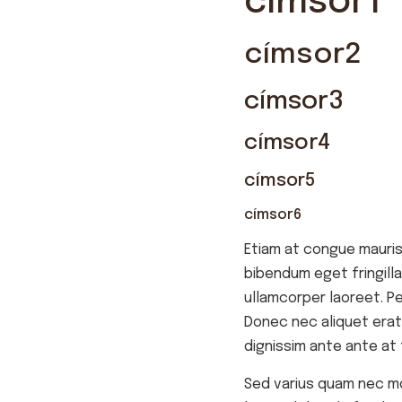
címsor1
címsor2
címsor3
címsor4
címsor5
címsor6
Etiam at congue mauris
bibendum eget fringilla
ullamcorper laoreet. P
Donec nec aliquet erat.
dignissim ante ante at t
Sed varius quam nec moll