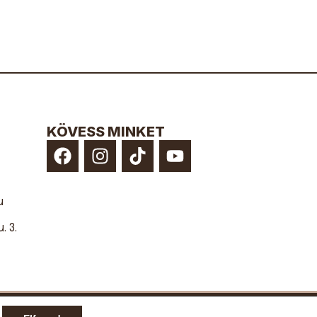
KÖVESS MINKET
u
. 3.
kezelése