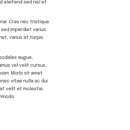
d eleifend sed nisl et
nar. Cras nec tristique
 sed imperdiet varius.
et, varius et turpis.
t sodales augue,
mus vel velit cursus,
sim. Morbi sit amet
nec vitae nulla ac dui
t velit et molestie.
ommodo.