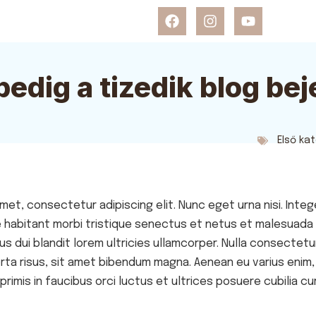
pedig a tizedik blog be
Első ka
met, consectetur adipiscing elit. Nunc eget urna nisi. Integ
e habitant morbi tristique senectus et netus et malesuada
us dui blandit lorem ultricies ullamcorper. Nulla consectetur
ta risus, sit amet bibendum magna. Aenean eu varius enim
rimis in faucibus orci luctus et ultrices posuere cubilia cu