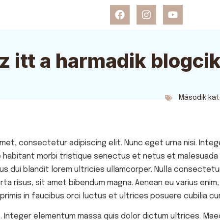
z itt a harmadik blogci
Második kat
met, consectetur adipiscing elit. Nunc eget urna nisi. Integ
e habitant morbi tristique senectus et netus et malesuada
us dui blandit lorem ultricies ullamcorper. Nulla consectetur
ta risus, sit amet bibendum magna. Aenean eu varius enim
rimis in faucibus orci luctus et ultrices posuere cubilia cu
. Integer elementum massa quis dolor dictum ultrices. Maec