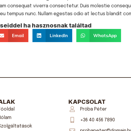
Etiam consequat viverra consectetur. Duis molestie consequa
it, eu tempus nunc. Nullam egestas odio at lectus blandit c
eiddel ha hasznosnak találtad
Email
LinkedIn
WhatsApp
ALAK
KAPCSOLAT
Főoldal
Próba Péter
Rólam
+36 40 456 7890
Szolgáltatások
probapeter@domain.h