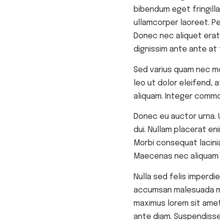
bibendum eget fringilla
ullamcorper laoreet. P
Donec nec aliquet erat.
dignissim ante ante at t
Sed varius quam nec moll
leo ut dolor eleifend, 
aliquam. Integer commo
Donec eu auctor urna. U
dui. Nullam placerat en
Morbi consequat lacinia
Maecenas nec aliquam d
Nulla sed felis imperdi
accumsan malesuada met
maximus lorem sit amet
ante diam. Suspendisse 