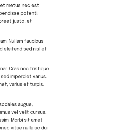
 eget metus nec est
pendisse potenti.
oreet justo, et
diam. Nullam faucibus
d eleifend sed nisl et
nar. Cras nec tristique
 sed imperdiet varius.
et, varius et turpis.
t sodales augue,
mus vel velit cursus,
sim. Morbi sit amet
nec vitae nulla ac dui