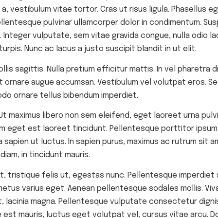
 a, vestibulum vitae tortor. Cras ut risus ligula. Phasellus
ellentesque pulvinar ullamcorper dolor in condimentum. Sus
 Integer vulputate, sem vitae gravida congue, nulla odio la
urpis. Nunc ac lacus a justo suscipit blandit in ut elit.
is sagittis. Nulla pretium efficitur mattis. In vel pharetra 
at ornare augue accumsan. Vestibulum vel volutpat eros. Se
do ornare tellus bibendum imperdiet.
t maximus libero non sem eleifend, eget laoreet urna pulvi
im eget est laoreet tincidunt. Pellentesque porttitor ipsum
 sapien ut luctus. In sapien purus, maximus ac rutrum sit am
iam, in tincidunt mauris.
et, tristique felis ut, egestas nunc. Pellentesque imperdie
us varius eget. Aenean pellentesque sodales mollis. Viva
, lacinia magna. Pellentesque vulputate consectetur dignis
est mauris, luctus eget volutpat vel, cursus vitae arcu. Do