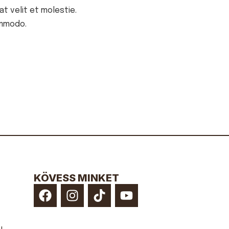
t velit et molestie.
ommodo.
KÖVESS MINKET
u