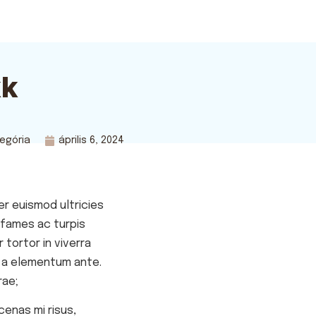
kk
egória
április 6, 2024
er euismod ultricies
 fames ac turpis
 tortor in viverra
, a elementum ante.
rae;
enas mi risus,